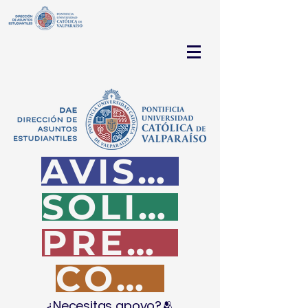
AVISA QUE LLEGASTE
SOLICITA TU ATENCIÓN
PREGUNTAS FRECUENTES
CONTACTO
¿Necesitas apoyo?🫂