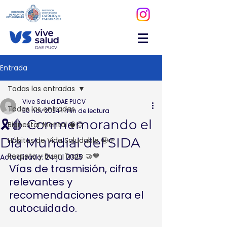
Entrada
Todas las entradas
Vive Salud DAE PUCV
Todas las entradas
30 nov 2024
1 min de lectura
🎗️🩸 Conmemorando el
Bienestar Mental 🧠😌
Día Mundial del SIDA
Hábitos de Vida Saludable 🤩🌱
Respeto y Buen Trato 🤝🧡
Actualizado:
24 jul 2025
Vías de trasmisión, cifras 
relevantes y 
recomendaciones para el 
autocuidado. 