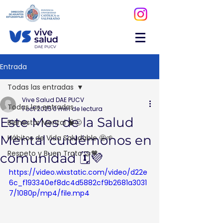
Entrada
Todas las entradas
Vive Salud DAE PUCV
Todas las entradas
1 oct 2025
0 min de lectura
Este Mes de la Salud
Bienestar Mental 🧠😌
Mental cuidémonos en
Hábitos de Vida Saludable 🤩🌱
Respeto y Buen Trato 🤝🧡
comunidad 🗓️💜
https://video.wixstatic.com/video/d22e
6c_f193340ef8dc4d5882cf9b2681a3031
7/1080p/mp4/file.mp4