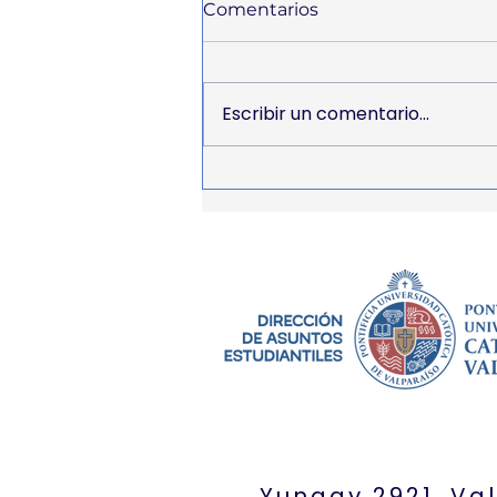
Comentarios
Escribir un comentario...
Salud sexual con orgullo y
sin prejuicios 🏳️‍🌈💚
Yungay 2921, Va