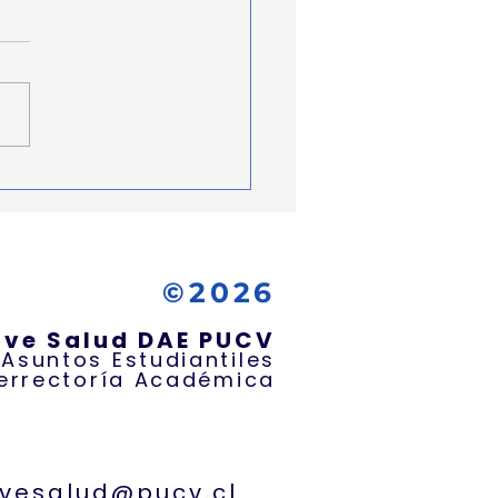
¿Cómo prevenir
gos frente al consumo
ustancias?
©2026
ive Salud DAE PUCV
 Asuntos Estudiantiles
errectoría Académica
ivesalud@pucv.cl