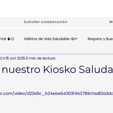
Solicitar colaboración
M
tal 🧠😌
Hábitos de Vida Saludable 🤩🌱
Respeto y Bue
UCV
15 oct 2025
0 min de lectura
nuestro Kiosko Saluda
tatic.com/video/d22e6c_b24ebeb430314b2789cfaa82a3d