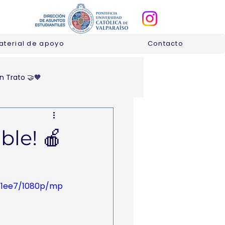
aterial de apoyo
Contacto
n Trato 🤝🧡
ble! 🍎
c1ee7/1080p/mp