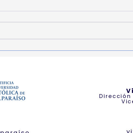
¿Qué es la inocuidad de
🛡️
los alimentos? 🥗😋
ries
de s
V
Dirección
Vic
v
lparaíso