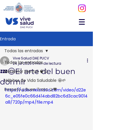
Entrada
Todas las entradas
Vive Salud DAE PUCV
Todas las entradas
24 jul 2025
0 min de lectura
💤😌El arte del buen
Bienestar Mental 🧠😌
dormir
Hábitos de Vida Saludable 🤩🌱
Respeto y Buen Trato 🤝🧡
https://video.wixstatic.com/video/d22e
6c_e05fe0c66d414abd82bc6d3cac9014
a8/720p/mp4/file.mp4